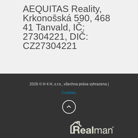
AEQUITAS Reality,
Krkonošská 590, 468
41 Tanvald, IČ:
27304221, DIČ:
CZ27304221
2026 © H 4 H, s.r.o., všechna práva vyhrazena |
Cookies
.