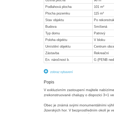
Užitná plocha
96 m²
Podlahová plocha
101 m²
Plocha pozemku
115 m²
Stav objektu
Po rekonstruk
Budova
Smíšená
Typ domu
Patrový
Poloha objektu
V bloku
Umístění objektu
Centrum obc
Zástavba
Rekreační
En. náročnost b.
G (PENB ned
zobraz vybavení
Popis
V exkluzivním zastoupení majitele nabízíme 
zrekonstruované chalupy o dispozici 3+1 v
Obec je známá svými monumentálními výhl
Jizerských hor. V bezprostředním okolí je 