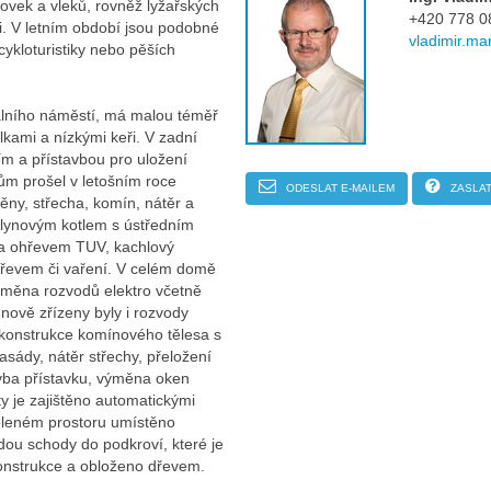
dovek a vleků, rovněž lyžařských
+420 778 0
i. V letním období jsou podobné
vladimir.ma
ykloturistiky nebo pěších
álního náměstí, má malou téměř
ami a nízkými keři. V zadní
ním a přístavbou pro uložení
ům prošel v letošním roce
ODESLAT E-MAILEM
ZASLAT
těny, střecha, komín, nátěr a
plynovým kotlem s ústředním
 a ohřevem TUV, kachlový
dřevem či vaření. V celém domě
ýměna rozvodů elektro včetně
ově zřízeny byly i rozvody
ekonstrukce komínového tělesa s
asády, nátěr střechy, přeložení
vba přístavku, výměna oken
y je zajištěno automatickými
děleném prostoru umístěno
ou schody do podkroví, které je
onstrukce a obloženo dřevem.