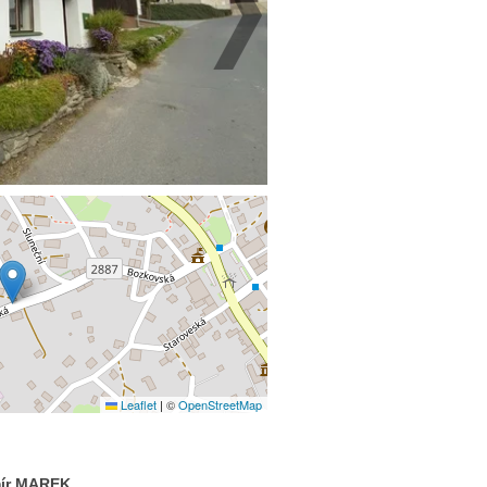
Leaflet
|
©
OpenStreetMap
mír MAREK