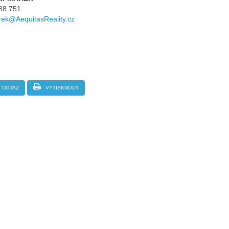
88 751
rek@AequitasReality.cz
 DOTAZ
VYTISKNOUT