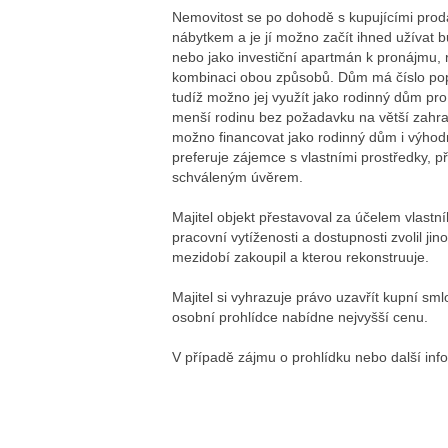
Nemovitost se po dohodě s kupujícími pro
nábytkem a je jí možno začít ihned užívat b
nebo jako investiční apartmán k pronájmu, 
kombinaci obou způsobů. Dům má číslo popis
tudíž možno jej využít jako rodinný dům pro
menší rodinu bez požadavku na větší zahra
možno financovat jako rodinný dům i výhodn
preferuje zájemce s vlastními prostředky, 
schváleným úvěrem.
Majitel objekt přestavoval za účelem vlastn
pracovní vytíženosti a dostupnosti zvolil jin
mezidobí zakoupil a kterou rekonstruuje.
Majitel si vyhrazuje právo uzavřít kupní s
osobní prohlídce nabídne nejvyšší cenu.
V případě zájmu o prohlídku nebo další inf