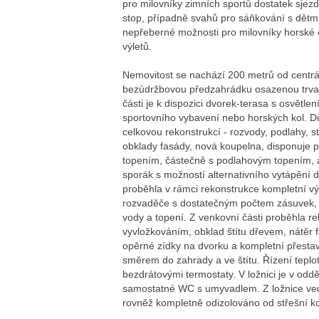
pro milovníky zimních sportů dostatek sjez
stop, případně svahů pro sáňkování s dětm
nepřeberné možnosti pro milovníky horské c
výletů.
Nemovitost se nachází 200 metrů od centr
bezúdržbovou předzahrádku osazenou trvalk
části je k dispozici dvorek-terasa s osvětle
sportovního vybavení nebo horských kol. D
celkovou rekonstrukcí - rozvody, podlahy, s
obklady fasády, nová koupelna, disponuje 
topením, částečně s podlahovým topením,
sporák s možností alternativního vytápění 
proběhla v rámci rekonstrukce kompletní v
rozvaděče s dostatečným počtem zásuvek, n
vody a topení. Z venkovní části proběhla r
vyvložkováním, obklad štítu dřevem, nátěr f
opěrné zídky na dvorku a kompletní přesta
směrem do zahrady a ve štítu. Řízení teplot
bezdrátovými termostaty. V ložnici je v od
samostatné WC s umyvadlem. Z ložnice ved
rovněž kompletně odizolováno od střešní k