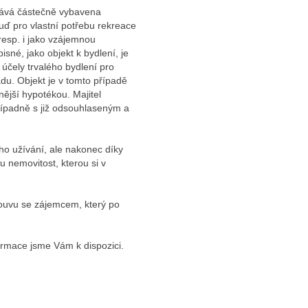
dává částečně vybavena
uď pro vlastní potřebu rekreace
resp. i jako vzájemnou
né, jako objekt k bydlení, je
 účely trvalého bydlení pro
du. Objekt je v tomto případě
ější hypotékou. Majitel
případně s již odsouhlaseným a
ího užívání, ale nakonec díky
ou nemovitost, kterou si v
mlouvu se zájemcem, který po
ormace jsme Vám k dispozici.