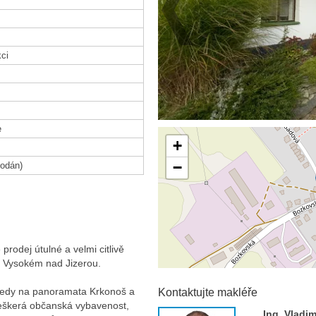
ci
e
+
−
odán)
prodej útulné a velmi citlivě
e Vysokém nad Jizerou.
edy na panoramata Krkonoš a
Kontaktujte makléře
veškerá občanská vybavenost,
Ing. Vladi